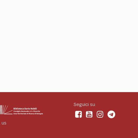
Seguici su:
 us