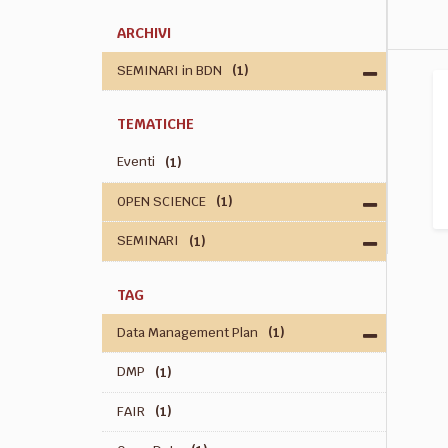
ARCHIVI
SEMINARI in BDN
(1)
TEMATICHE
Eventi
(1)
OPEN SCIENCE
(1)
SEMINARI
(1)
TAG
Data Management Plan
(1)
DMP
(1)
FAIR
(1)