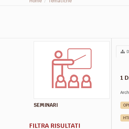
Home
Tematiche
D
1 
Arch
SEMINARI
OP
HT
FILTRA RISULTATI