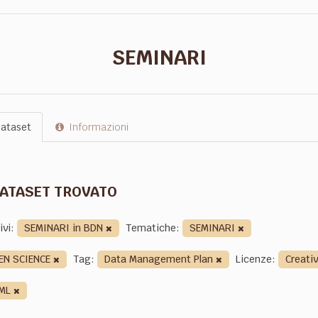
SEMINARI
ataset
Informazioni
DATASET TROVATO
ivi:
SEMINARI in BDN
Tematiche:
SEMINARI
EN SCIENCE
Tag:
Data Management Plan
Licenze:
Creati
ML