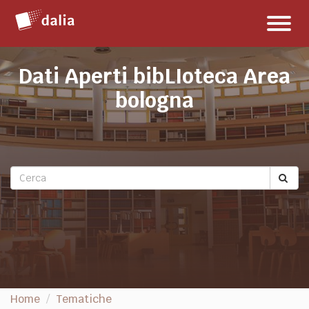
Salta
Toggl
al
naviga
contenuto
Dati Aperti bibLIoteca Area
bologna
Home
Tematiche