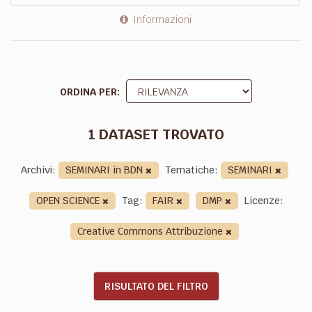
Informazioni
ORDINA PER
1 DATASET TROVATO
Archivi:
SEMINARI in BDN
Tematiche:
SEMINARI
OPEN SCIENCE
Tag:
FAIR
DMP
Licenze:
Creative Commons Attribuzione
RISULTATO DEL FILTRO