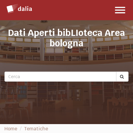
Salta
Toggl
al
naviga
contenuto
Dati Aperti bibLIoteca Area
bologna
Home
Tematiche