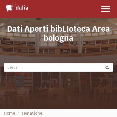
Salta
Toggl
al
naviga
contenuto
Dati Aperti bibLIoteca Area
bologna
Home
Tematiche