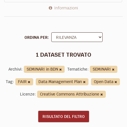
Informazioni
ORDINA PER
1 DATASET TROVATO
Archivi:
SEMINARI in BDN
Tematiche:
SEMINARI
Tag:
FAIR
Data Management Plan
Open Data
Licenze:
Creative Commons Attribuzione
RISULTATO DEL FILTRO