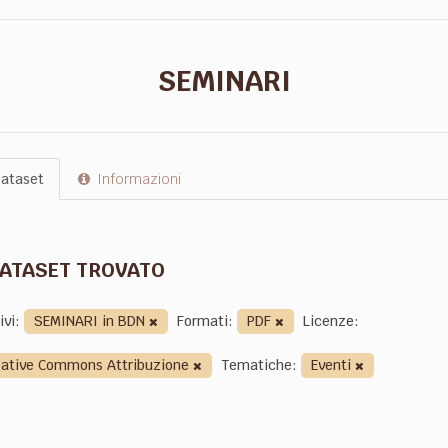
SEMINARI
ataset
Informazioni
DATASET TROVATO
ivi:
SEMINARI in BDN
Formati:
PDF
Licenze:
eative Commons Attribuzione
Tematiche:
Eventi