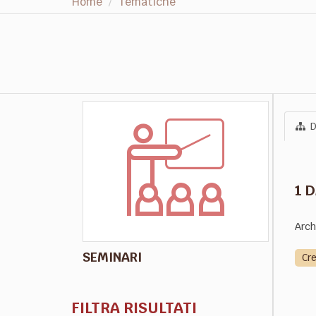
Home
Tematiche
D
1 
Arch
SEMINARI
Cr
FILTRA RISULTATI