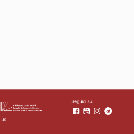
Seguici su:
 us