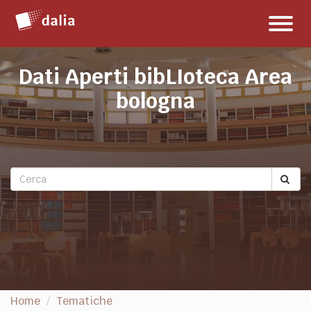
Salta
Toggl
al
naviga
contenuto
Dati Aperti bibLIoteca Area
bologna
Home
Tematiche