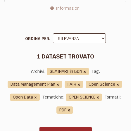
Informazioni
ORDINA PER
1 DATASET TROVATO
Archivi:
SEMINARI in BDN
Tag:
Data Management Plan
FAIR
Open Science
Open Data
Tematiche:
OPEN SCIENCE
Formati:
PDF