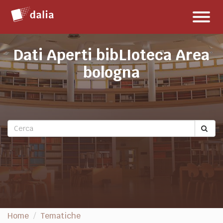
Salta
Toggl
al
naviga
contenuto
Dati Aperti bibLIoteca Area
bologna
Home
Tematiche