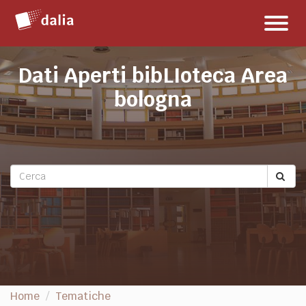
Salta
Toggl
al
naviga
contenuto
Dati Aperti bibLIoteca Area
bologna
Home
Tematiche