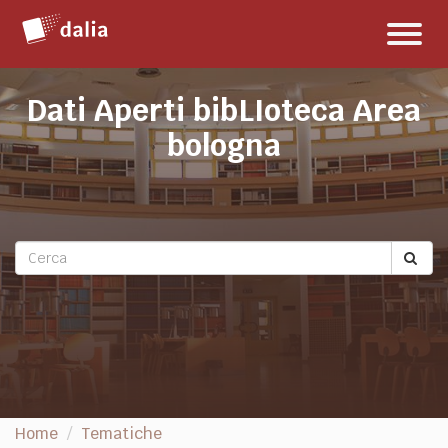
Salta
Toggl
al
naviga
contenuto
Dati Aperti bibLIoteca Area
bologna
Home
Tematiche