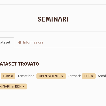
SEMINARI
ataset
Informazioni
DATASET TROVATO
DMP
Tematiche:
OPEN SCIENCE
Formati:
PDF
Archi
MINARI in BDN