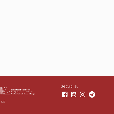
Seguici su:
 us