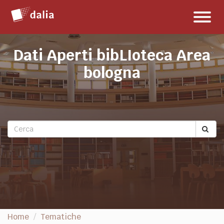
Salta
Toggl
al
naviga
contenuto
Dati Aperti bibLIoteca Area
bologna
Home
Tematiche