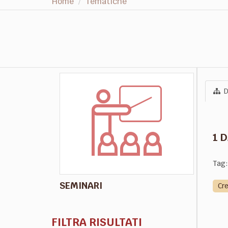
Home
Tematiche
D
1 
Tag:
SEMINARI
Cr
FILTRA RISULTATI