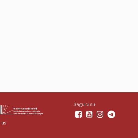
Seguici su:
 us