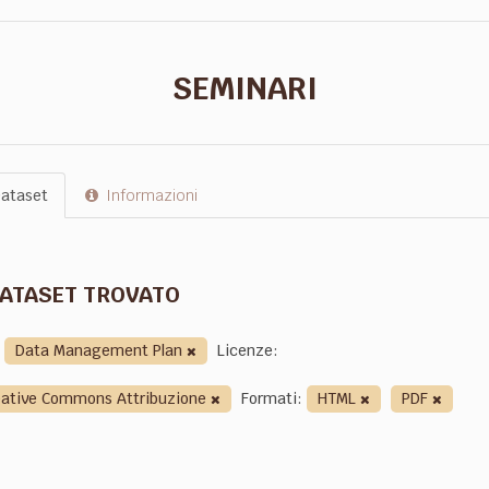
SEMINARI
ataset
Informazioni
DATASET TROVATO
Data Management Plan
Licenze:
eative Commons Attribuzione
Formati:
HTML
PDF