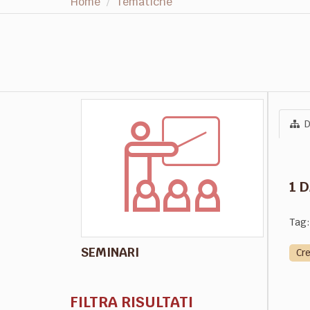
Home
Tematiche
D
1 
Tag:
SEMINARI
Cr
FILTRA RISULTATI