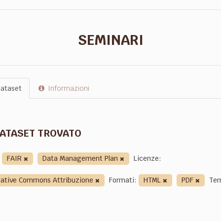
SEMINARI
ataset
Informazioni
DATASET TROVATO
FAIR
Data Management Plan
Licenze:
eative Commons Attribuzione
Formati:
HTML
PDF
Tem