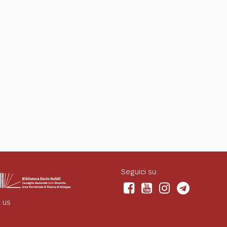
Seguici su:
 us