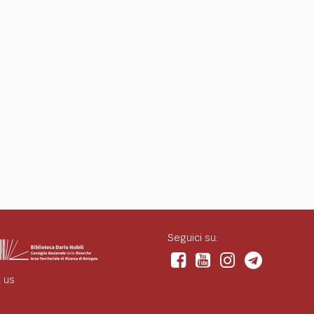
Seguici su:
 us