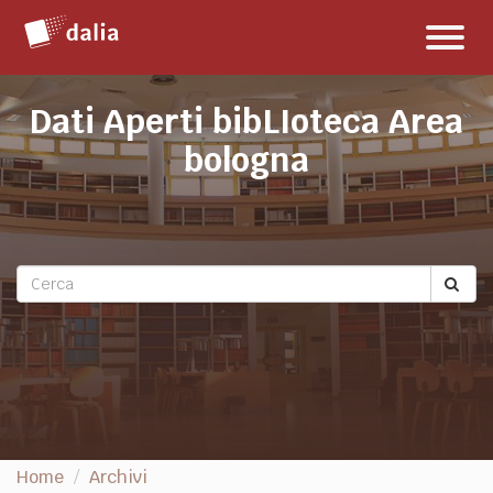
Salta
Toggl
al
naviga
contenuto
Dati Aperti bibLIoteca Area
bologna
Home
Archivi