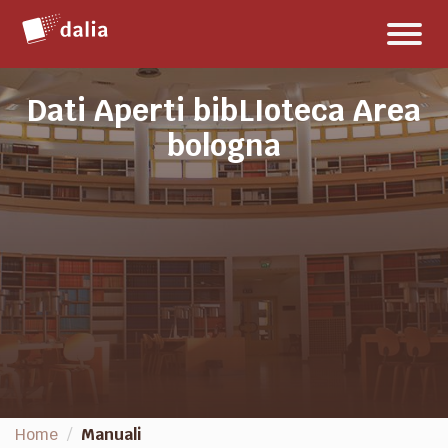
Salta
Toggl
al
naviga
contenuto
Dati Aperti bibLIoteca Area
bologna
Manuali
Home