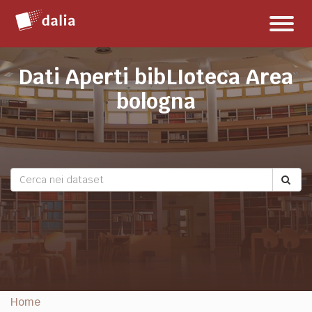
Salta
Toggl
al
naviga
contenuto
Dati Aperti bibLIoteca Area
bologna
Home