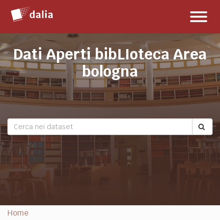
Salta
Toggl
al
naviga
contenuto
Dati Aperti bibLIoteca Area
bologna
Home