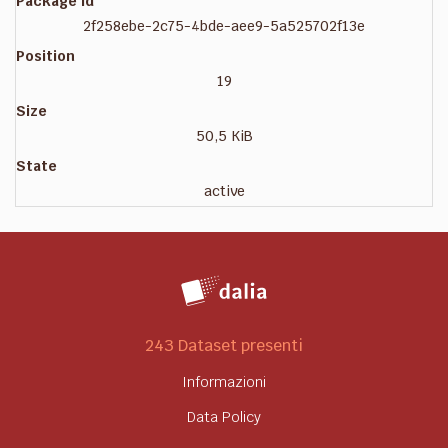
Package id
2f258ebe-2c75-4bde-aee9-5a525702f13e
Position
19
Size
50,5 KiB
State
active
243 Dataset presenti
Informazioni
Data Policy