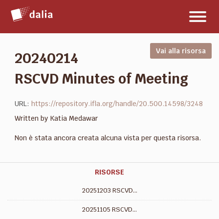
Salta
Toggl
al
naviga
contenuto
Vai alla risorsa
20240214
RSCVD Minutes of Meeting
URL:
https://repository.ifla.org/handle/20.500.14598/3248
Written by Katia Medawar
Non è stata ancora creata alcuna vista per questa risorsa.
RISORSE
20251203 RSCVD...
20251105 RSCVD...