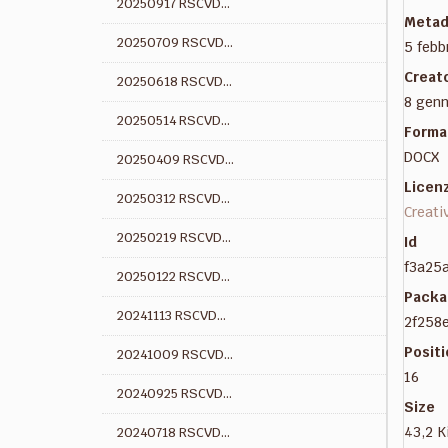
20250917 RSCVD...
Metad
20250709 RSCVD...
5 febb
Creat
20250618 RSCVD...
8 genn
20250514 RSCVD...
Forma
DOCX
20250409 RSCVD...
Licen
20250312 RSCVD...
Creati
20250219 RSCVD...
Id
f3a25
20250122 RSCVD...
Packa
20241113 RSCVD...
2f258
Posit
20241009 RSCVD...
16
20240925 RSCVD...
Size
43,2 K
20240718 RSCVD...