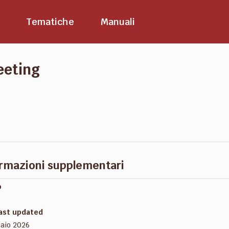
Tematiche
Manuali
eeting
rmazioni supplementari
o
e
last updated
aio 2026