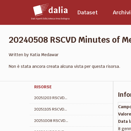
Salta
al
Dataset
Archivi
contenuto
20240508 RSCVD Minutes of M
Written by Katia Medawar
Non è stata ancora creata alcuna vista per questa risorsa.
RISORSE
Info
20251203 RSCVD...
Camp
20251105 RSCVD...
Valor
20251008 RSCVD...
Data 
8 genn