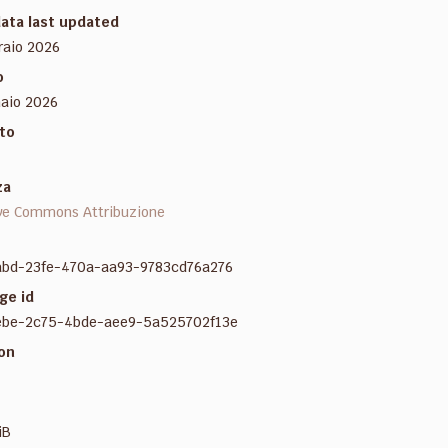
ata last updated
raio 2026
o
aio 2026
to
za
ve Commons Attribuzione
abd-23fe-470a-aa93-9783cd76a276
ge id
ebe-2c75-4bde-aee9-5a525702f13e
ion
iB