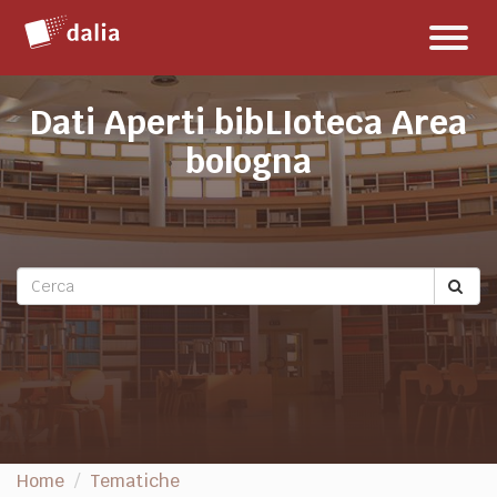
Salta
Toggl
al
naviga
contenuto
Dati Aperti bibLIoteca Area
bologna
Home
Tematiche