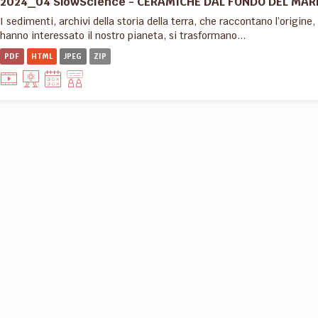
2024_04 SlowScience - CERAMICHE DAL FONDO DEL MARE:
I sedimenti, archivi della storia della terra, che raccontano l’origine, 
hanno interessato il nostro pianeta, si trasformano...
PDF
HTML
JPEG
ZIP