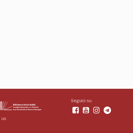
Seguici su:
 us