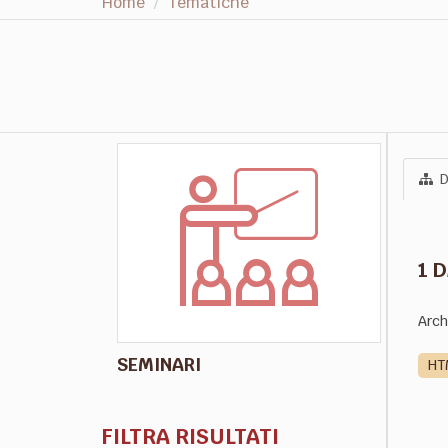
Home
Tematiche
D
1 
Arch
SEMINARI
HT
FILTRA RISULTATI