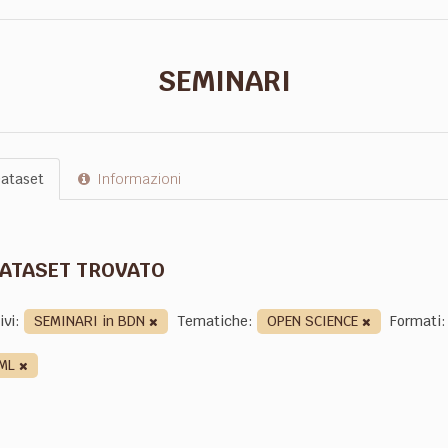
SEMINARI
ataset
Informazioni
DATASET TROVATO
ivi:
SEMINARI in BDN
Tematiche:
OPEN SCIENCE
Formati:
ML