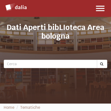
Salta
Toggl
al
naviga
contenuto
Dati Aperti bibLIoteca Area
bologna
Home
Tematiche