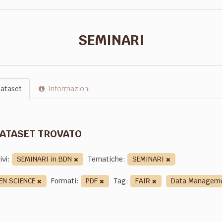
SEMINARI
ataset
Informazioni
DATASET TROVATO
ivi:
SEMINARI in BDN
Tematiche:
SEMINARI
EN SCIENCE
Formati:
PDF
Tag:
FAIR
Data Manageme