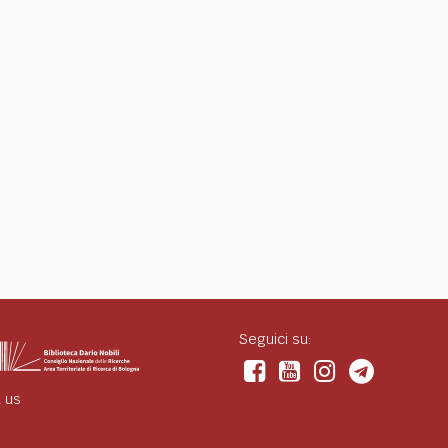
Seguici su:
 us