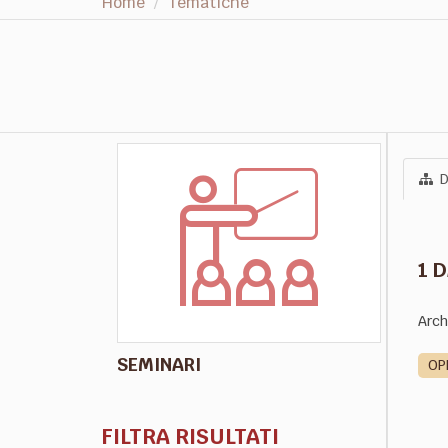
Home
Tematiche
D
1 
Arch
SEMINARI
OP
FILTRA RISULTATI