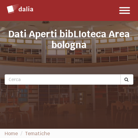
Salta
Toggl
al
naviga
contenuto
Dati Aperti bibLIoteca Area
bologna
Home
Tematiche