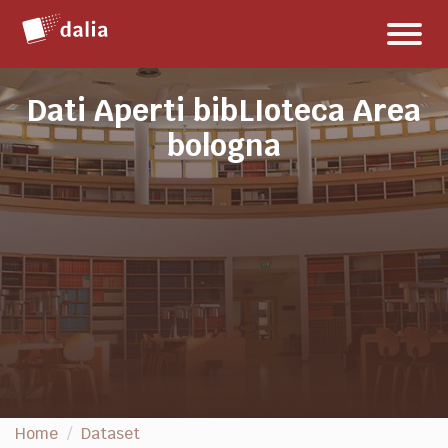
Salta
Toggl
al
naviga
contenuto
Dati Aperti bibLIoteca Area
bologna
Home
Dataset