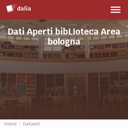
Salta
Toggl
al
naviga
contenuto
Dati Aperti bibLIoteca Area
bologna
Home
Dataset