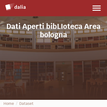
Salta
Toggl
al
naviga
contenuto
Dati Aperti bibLIoteca Area
bologna
Home
Dataset