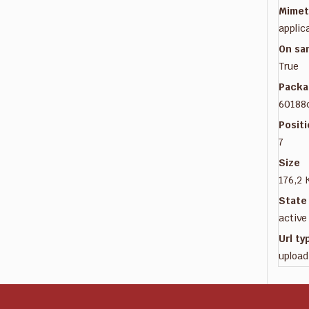
Mimet
applic
On sa
True
Packa
60188
Posit
7
Size
176,2 
State
active
Url ty
upload