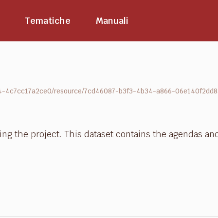
Tematiche
Manuali
a5e4-4c7cc17a2ce0/resource/7cd46087-b3f3-4b34-a866-06e140f2d
ing the project. This dataset contains the agendas a