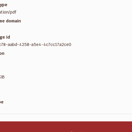
ype
ation/pdf
me domain
ge id
c78-aabd-4258-a5e4-4c7cc17a2ce0
ion
KiB
pe