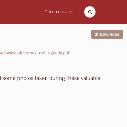
Cerca dataset...
Download
d8a/download/hermes_m5_agenda.pdf
nd some photos taken during these valuable