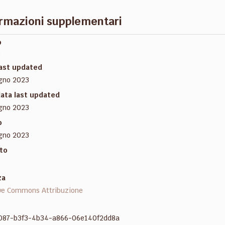
rmazioni supplementari
o
e
last updated
gno 2023
ata last updated
gno 2023
o
gno 2023
to
za
ve Commons Attribuzione
087-b3f3-4b34-a866-06e140f2dd8a