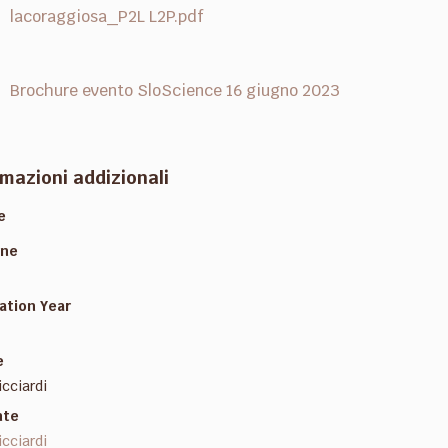
lacoraggiosa_P2L L2P.pdf
Brochure evento SloScience 16 giugno 2023
mazioni addizionali
e
one
ation Year
e
icciardi
nte
icciardi