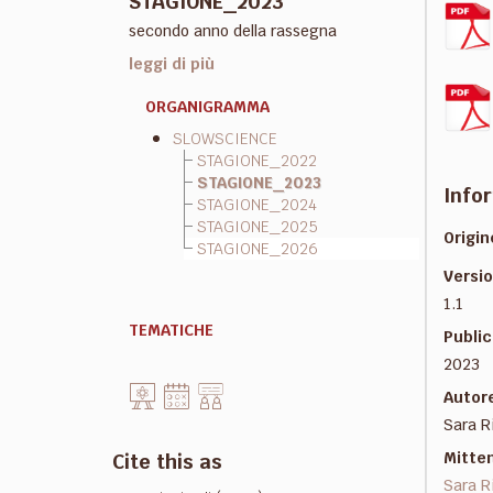
STAGIONE_2023
secondo anno della rassegna
leggi di più
ORGANIGRAMMA
SLOWSCIENCE
STAGIONE_2022
STAGIONE_2023
Infor
STAGIONE_2024
STAGIONE_2025
Origin
STAGIONE_2026
Versi
1.1
TEMATICHE
Public
2023
Autor
Sara R
Cite this as
Mitte
Sara R