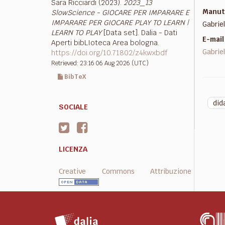
Sara Ricciardi (2023).
2023_13
Manut
SlowScience - GIOCARE PER IMPARARE E
IMPARARE PER GIOCARE PLAY TO LEARN |
Gabrie
LEARN TO PLAY
[Data set]. Dalia - Dati
E-mai
Aperti bibLIoteca Area bologna.
Gabrie
https://doi.org/10.71802/z4kwxbdf
Retrieved: 23:16 06 Aug 2026 (UTC)
BibTeX
dida
SOCIALE
LICENZA
Creative Commons Attribuzione