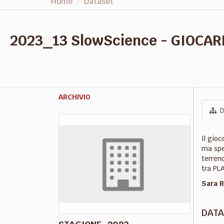
Home
Dataset
2023_13 SlowScience - GIOCAR
ARCHIVIO
D
Il gioc
ma spes
terren
tra PL
Sara R
DATA