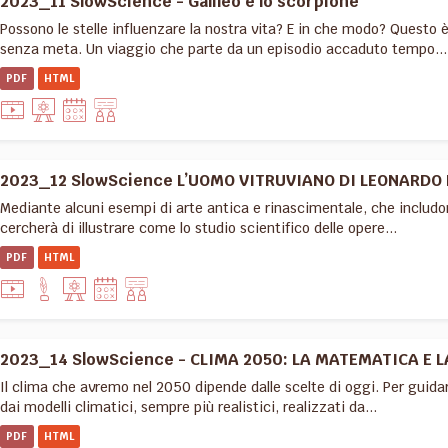
2023_11 SlowScience - Galileo e lo scorpione
Possono le stelle influenzare la nostra vita? E in che modo? Ques
senza meta. Un viaggio che parte da un episodio accaduto tempo...
PDF
HTML
2023_12 SlowScience L’UOMO VITRUVIANO DI LEONARDO D
Mediante alcuni esempi di arte antica e rinascimentale, che includon
cercherà di illustrare come lo studio scientifico delle opere...
PDF
HTML
2023_14 SlowScience - CLIMA 2050: LA MATEMATICA E LA 
Il clima che avremo nel 2050 dipende dalle scelte di oggi. Per guida
dai modelli climatici, sempre più realistici, realizzati da...
PDF
HTML