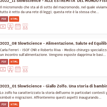
2022_11 SlowScience - ALLE ESTREMITA' DEL MONDO FISI
Il micromondo che sta al di sotto del macromondo, nel quale viviam
tutto è retto da una rete di leggi; questa rete è la stessa che...
PDF
HTML
2022_08 SlowScience - Alimentazione, Salute ed Equilib
Carla Ferreri - ISOF CNR e Roberto Riva - Medico chirurgo speciali
un incontro sull’alimentazione. Vengono esposte dapprima le basi...
PDF
HTML
2023_01 SlowScience - Giallo Zolfo. Una storia di bambi
Lo zolfo ha caratterizzato la storia dell’uomo in particolari contesti
simboli e migrazioni. Affronteremo questi aspetti inaugurando...
PDF
HTML