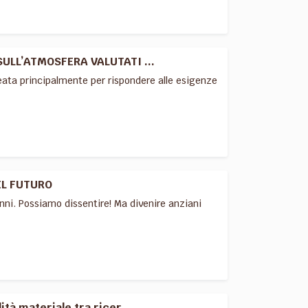
SULL’ATMOSFERA VALUTATI ...
deata principalmente per rispondere alle esigenze
EL FUTURO
anni. Possiamo dissentire! Ma divenire anziani
à materiale tra ricer...