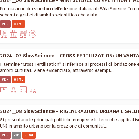
2024_06 SlowScience - WIKI SCIENCE COMPETITION ITAL
Premiazione dei vincitori dell’edizione italiana di Wiki Science Compe
schemi o grafici di ambito scientifico che aiuta...
PDF
HTML
2024_07 SlowScience - CROSS FERTILIZATION: UN VANTA
Il termine "Cross Fertilization” si riferisce ai processi di ibridazione
ambiti culturali. Viene evidenziato, attraverso esempi...
PDF
HTML
2024_08 SlowScience - RIGENERAZIONE URBANA E SALU
Si presentano le principali politiche europee e le tecniche applicativ
UN) in ambito urbano per la creazione di comunita'...
PDF
ZIP
HTML