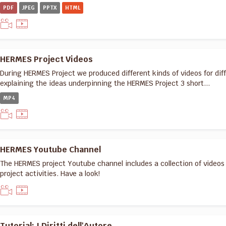
PDF
JPEG
PPTX
HTML
HERMES Project Videos
During HERMES Project we produced different kinds of videos for dif
explaining the ideas underpinning the HERMES Project 3 short...
MP4
HERMES Youtube Channel
The HERMES project Youtube channel includes a collection of video
project activities. Have a look!
Tutorial: I Diritti dell'Autore