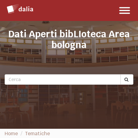
Salta
Toggl
al
naviga
contenuto
Dati Aperti bibLIoteca Area
bologna
Home
Tematiche