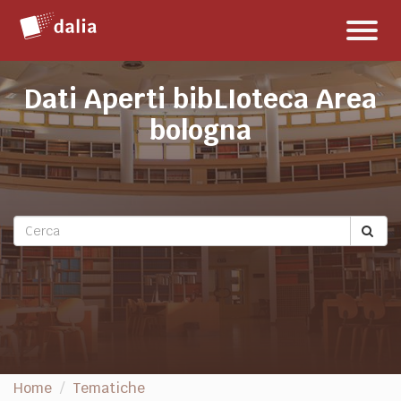
Salta
Toggl
al
naviga
contenuto
Dati Aperti bibLIoteca Area
bologna
Home
Tematiche