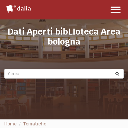
Salta
Toggl
al
naviga
contenuto
Dati Aperti bibLIoteca Area
bologna
Home
Tematiche