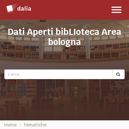
Salta
Toggl
al
naviga
contenuto
Dati Aperti bibLIoteca Area
bologna
Home
Tematiche